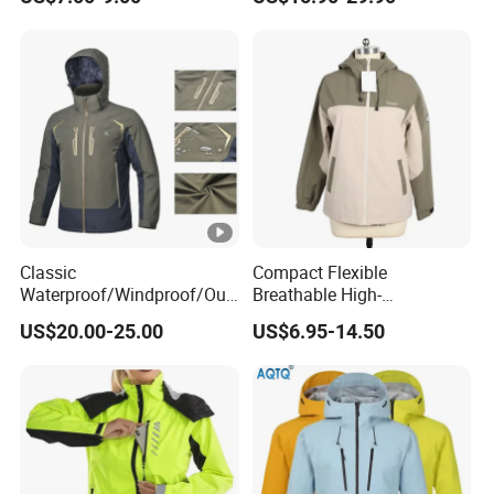
Workwear
Classic
Compact Flexible
Waterproof/Windproof/Out
Breathable High-
door Breathable Popular
Performance Utility Jacket
US$20.00-25.00
US$6.95-14.50
Men Winter Jacket
for High-Exertion Activities
Windbreaker Green Color