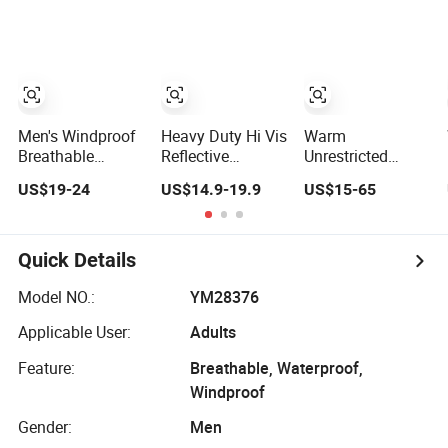
Safety Varsity
Shipment
Style
Men's Windproof
Heavy Duty Hi Vis
Warm
Breathable
Reflective
Unrestricted
Claiming Outwear
Workwear Jacket
Customizable
US$19-24
US$14.9-19.9
US$15-65
Waterproof Sport
- Waterproof
Outdoor
Outdoor Jacket
Windproof for
Waterproof
with High Soft
Winter Work
Jacket for
Stretched Fabric
Outdoor Jacket
Cycling Commute
Quick Details
Model NO.:
YM28376
Applicable User:
Adults
Feature:
Breathable, Waterproof,
Windproof
Gender:
Men