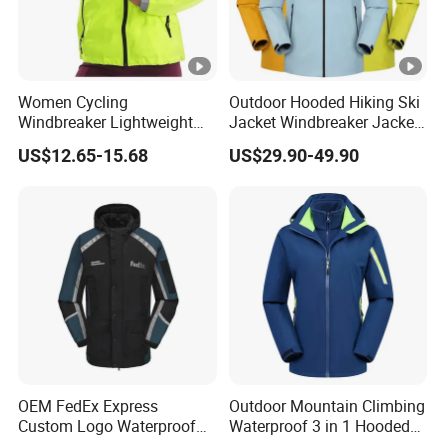
Women Cycling
Outdoor Hooded Hiking Ski
Windbreaker Lightweight
Jacket Windbreaker Jacket
Running Bike Jackets
Snow Function Waterproof
US$12.65-15.68
US$29.90-49.90
Hooded Waterproof Hiking
Breathable Ski Wear
Coats
OEM FedEx Express
Outdoor Mountain Climbing
Custom Logo Waterproof
Waterproof 3 in 1 Hooded
Rain Puffer Bubble Winter
Jacket for Women