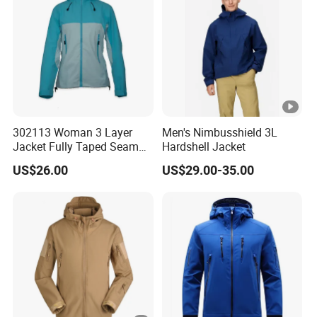
Visibility Reflective Jacket
60-120days after PP sample confirmed.
Time:
Advant
Garment production experience over 20
age:
years
Efficient delivery & Hight quality & Best
Company Profile
service
302113 Woman 3 Layer
Men's Nimbusshield 3L
Jacket Fully Taped Seam
Hardshell Jacket
Ready Stock
US$26.00
US$29.00-35.00
WorkShops
Certifications
Our Certificate