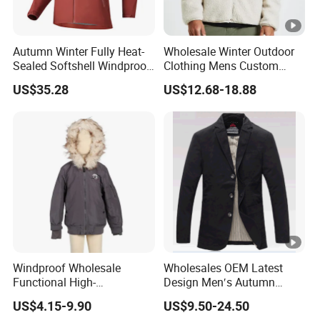
Autumn Winter Fully Heat-
Wholesale Winter Outdoor
Sealed Softshell Windproof
Clothing Mens Custom
Waterproof Outdoor
Logo Sherpa Jacquard
US$35.28
US$12.68-18.88
Streetwear Bomber Jacket
Trapstar Fleece Jacket
Men
Windproof Wholesale
Wholesales OEM Latest
Functional High-
Design Men′s Autumn
Performance Windbreaker
Business Casual Outdoor
US$4.15-9.90
US$9.50-24.50
Jacket with Hood for Hikers
Washed Cotton Jacket