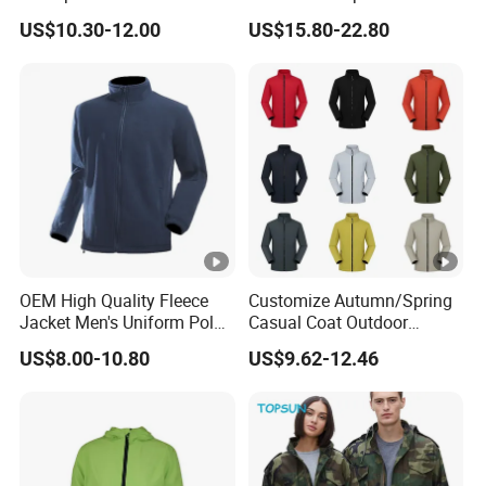
Outdoor Jacket
Windproof Features
US$10.30-12.00
US$15.80-22.80
Outdoor Jacket
Windbreaker
OEM High Quality Fleece
Customize Autumn/Spring
Jacket Men's Uniform Polar
Casual Coat Outdoor
Fleece Jacket Outdoor
Softshell Jacket
US$8.00-10.80
US$9.62-12.46
Fashion Clothing Jacket