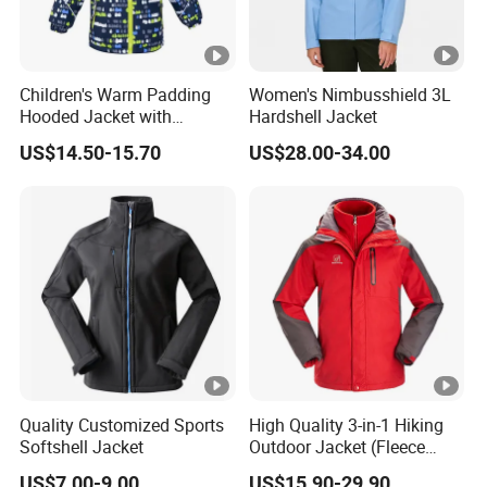
Children's Warm Padding
Women's Nimbusshield 3L
Hooded Jacket with
Hardshell Jacket
Colorful Print
US$14.50-15.70
US$28.00-34.00
Quality Customized Sports
High Quality 3-in-1 Hiking
Softshell Jacket
Outdoor Jacket (Fleece
Inner) for Men / Women
US$7.00-9.00
US$15.90-29.90