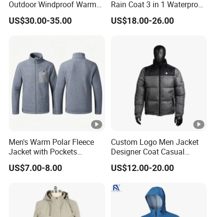
Outdoor Windproof Warm
Rain Coat 3 in 1 Waterproof
7.4V Semiconductor
Jacket with Hood
US$30.00-35.00
US$18.00-26.00
Intelligent Heated Jacket
Clothes
Men's Warm Polar Fleece
Custom Logo Men Jacket
Jacket with Pockets
Designer Coat Casual
Lightweight Outdoor Jacket
Outdoor Coat Zipper Coat
US$7.00-8.00
US$12.00-20.00
Winter Men Jacket