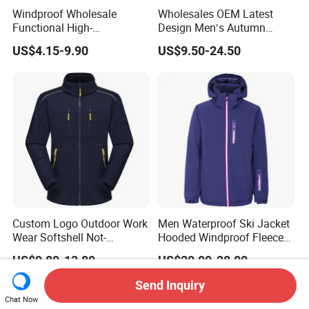
Windproof Wholesale
Wholesales OEM Latest
Functional High-
Design Men′s Autumn
Performance Windbreaker
Business Casual Outdoor
US$4.15-9.90
US$9.50-24.50
Jacket with Hood for Hikers
Washed Cotton Jacket
Custom Logo Outdoor Work
Men Waterproof Ski Jacket
Wear Softshell Not-
Hooded Windproof Fleece
Waterproof Windproof
Lined Padded Parka
US$9.80-13.80
US$20.00-28.00
Windbreaker Polyester
Winter Jacket
Send Inquiry
Chat Now