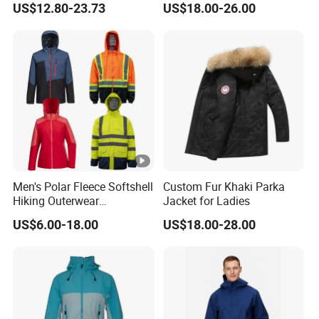
US$12.80-23.73
US$18.00-26.00
Coat Outdoor Work Delivery
Windbreaker Jacket
Men's Polar Fleece Softshell
Custom Fur Khaki Parka
Hiking Outerwear
Jacket for Ladies
Waterproof Rain
US$6.00-18.00
US$18.00-28.00
Windbreaker Windproof
Winter Outdoor Workwear
Safety Hi Vis Viz High
Visibility Reflective Jacket