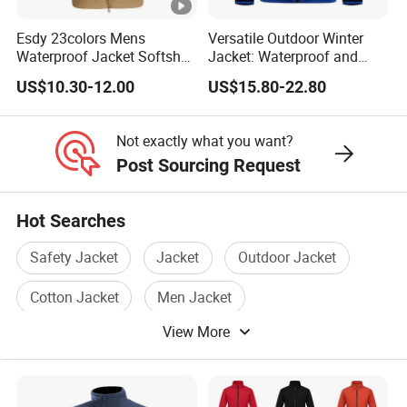
Exhibition
Esdy 23colors Mens
Versatile Outdoor Winter
Waterproof Jacket Softshell
Jacket: Waterproof and
Our Exhibition
Outdoor Jacket
Windproof Features
US$10.30-12.00
US$15.80-22.80
Outdoor Jacket
Windbreaker
FAQ
Not exactly what you want?
Our FAQ
Post Sourcing Request
Hot Searches
1. Are you a factory or company?
We are a factory
, our factory has more than 20 years
Safety Jacket
Jacket
Outdoor Jacket
experience in the production of outdoor wear/garment
Cotton Jacket
Men Jacket
products
View More
Waterproof Jacket
2. When can I get the price?