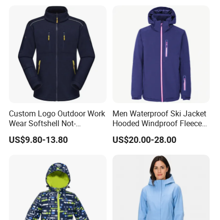
Custom Logo Outdoor Work
Men Waterproof Ski Jacket
Wear Softshell Not-
Hooded Windproof Fleece
Waterproof Windproof
Lined Padded Parka
US$9.80-13.80
US$20.00-28.00
Windbreaker Polyester
Winter Jacket