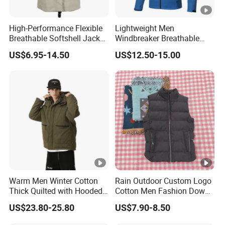
High-Performance Flexible
Lightweight Men
Breathable Softshell Jacket
Windbreaker Breathable
for High-Exertion Activities
Rain Jacket Outdoor
US$6.95-14.50
US$12.50-15.00
Waterproof Windproof
Hoody Jackets
Warm Men Winter Cotton
Rain Outdoor Custom Logo
Thick Quilted with Hooded
Cotton Men Fashion Down
Padded Jacket
Sport Men Winter Jacket
US$23.80-25.80
US$7.90-8.50