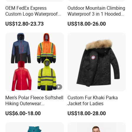
-150 9
OEM FedEx Express
Outdoor Mountain Climbing
Baggy-Passform
Custom Logo Waterproof
Waterproof 3 in 1 Hooded
-Mittige Rückenlänge:77.00 cm/30,31
Rain Puffer Bubble Winter
Jacket for Women
US$12.80-23.73
US$18.00-26.00
Coat Outdoor Work Delivery
inch
Windbreaker Jacket
1000PCS * 1 colorway
FOB
Fuzhou & Xiamen, Fujian, China
Port:
Payme
nt
L/C at sight, T/T at sight
Term:
Men's Polar Fleece Softshell
Custom Fur Khaki Parka
Hiking Outerwear
Jacket for Ladies
Sample
Waterproof Rain
US$6.00-18.00
US$18.00-28.00
7-15 days
Windbreaker Windproof
Time:
Winter Outdoor Workwear
Safety Hi Vis Viz High
Deliver