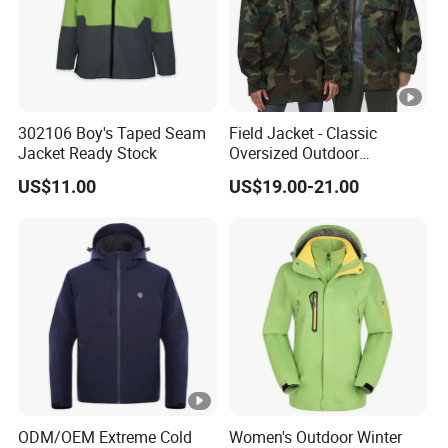
302106 Boy's Taped Seam
Field Jacket - Classic
Jacket Ready Stock
Oversized Outdoor
Waterproof /Windproof
US$11.00
US$19.00-21.00
Winter Field Coat
ODM/OEM Extreme Cold
Women's Outdoor Winter