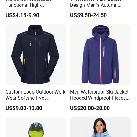
Functional High-
Design Men′s Autumn
Performance Windbreaker
Business Casual Outdoor
US$4.15-9.90
US$9.50-24.50
Jacket with Hood for Hikers
Washed Cotton Jacket
Product
Henglong Channel Jacket: Premium
Name:
Quality Outerwear for Trendy Look
HJSJ00
3
Color:
Any color are available
XS-XL
Size:
Custom Logo Outdoor Work
Men Waterproof Ski Jacket
Wear Softshell Not-
Hooded Windproof Fleece
Grown on technical hood with high collar
Waterproof Windproof
Lined Padded Parka
US$9.80-13.80
US$20.00-28.00
Fabric&
Windbreaker Polyester
and elastication
Winter Jacket
Zippers
:
100% Polyester