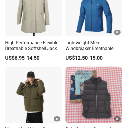
High-Performance Flexible
Lightweight Men
Breathable Softshell Jacket
Windbreaker Breathable
for High-Exertion Activities
Rain Jacket Outdoor
US$6.95-14.50
US$12.50-15.00
Waterproof Windproof
Hoody Jackets