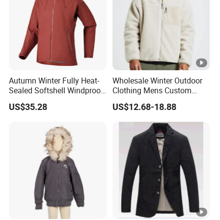
Autumn Winter Fully Heat-
Wholesale Winter Outdoor
Sealed Softshell Windproof
Clothing Mens Custom
Waterproof Outdoor
Logo Sherpa Jacquard
US$35.28
US$12.68-18.88
Streetwear Bomber Jacket
Trapstar Fleece Jacket
Men