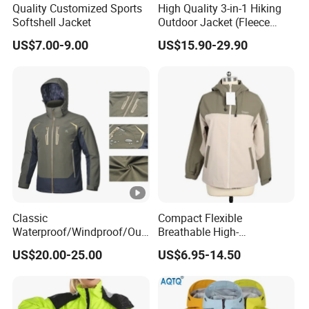
Quality Customized Sports
High Quality 3-in-1 Hiking
Brusttasche mit wasserdichtem
Softshell Jacket
Outdoor Jacket (Fleece
Inner) for Men / Women
ReiBverschluss für
US$7.00-9.00
US$15.90-29.90
Workwear
sichere,trockene Aufbewahrung
-Zwei verdeckte Seitentaschen mit
ReiBverschluss für
mehr Stauraum
-Innentasche mit Mesh-Futter zum
Verstauen von
Medien
Design
-Lüftungsschlitze sorgen für ein
Feature
Classic
Compact Flexible
Waterproof/Windproof/Out
Breathable High-
angenehm trockenes
s:
door Breathable Popular
Performance Utility Jacket
US$20.00-25.00
US$6.95-14.50
Men Winter Jacket
for High-Exertion Activities
und kühles Tragegefühl
Windbreaker Green Color
RFlD-Passtasche für einfachen Zugang
zum Lift