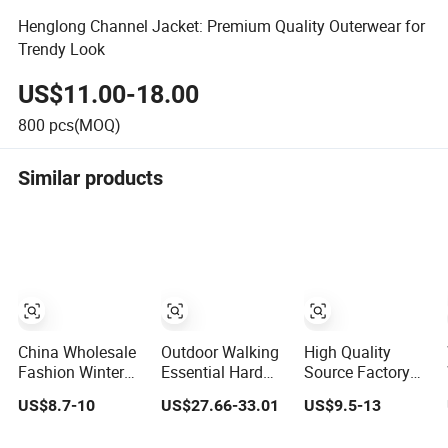
Henglong Channel Jacket: Premium Quality Outerwear for
Trendy Look
US$11.00-18.00
800
pcs(MOQ)
Similar products
China Wholesale
Outdoor Walking
High Quality
Fashion Winter
Essential Hard
Source Factory
Men's
Shell Jacket Multi
Supply Cheap
US$8.7-10
US$27.66-33.01
US$9.5-13
Camouflage
Color in Stock
Outdoor Winter
Fleece Jacket,
Immediate
Warm Jacket