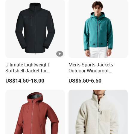
Ultimate Lightweight
Men's Sports Jackets
Softshell Jacket for
Outdoor Windproof
Outdoor Hiking Adventures
Waterproof Mountaineering
US$14.50-18.00
US$5.50-6.50
Coat Wholesale Clothing