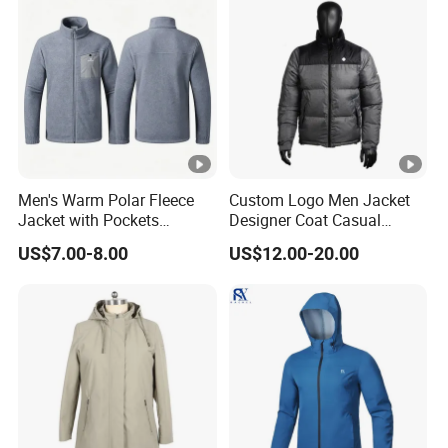
the one that is most convenient or cost-effective for
you.
For delivery, we accept FOB, CFR, CIF, EXW
Men's Warm Polar Fleece
Custom Logo Men Jacket
Jacket with Pockets
Designer Coat Casual
Lightweight Outdoor Jacket
Outdoor Coat Zipper Coat
US$7.00-8.00
US$12.00-20.00
Winter Men Jacket