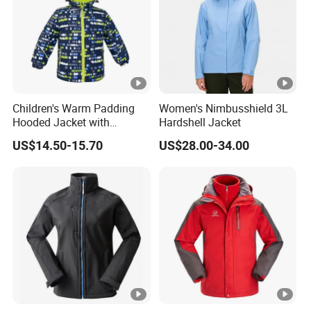
-2LFN DRYTM 15K/15Kisolierte Jacke
-Vollständig getapte Nähte bieten
zusätzlichen Schutz
Children's Warm Padding
Women's Nimbusshield 3L
Hooded Jacket with
Hardshell Jacket
vor den Elementen
Colorful Print
-
US$14.50-15.70
US$28.00-34.00
Verstellbare,abnehmbare,helmkompatibl
e Kapuze
hält die Elemente drauBen, wenn du es
brauchst
-Durchgehender ReiBverschluss mit
Blende weist
Feuchtigkeit ab